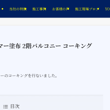
当社の特徴
施工事例
お客様の声
施工現場ブログ
YO
マー塗布 2階バルコニー コーキング
ニーのコーキングを行ないました。
目次