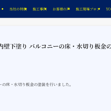
当社の特徴
施工事例
お客様の声
施工現場ブログ
YO
装 内壁下塗り バルコニーの床・水切り板金
ーの床・水切り板金の塗装を行いました。