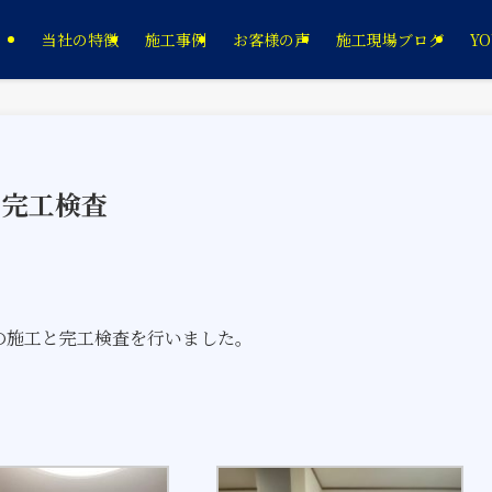
当社の特徴
施工事例
お客様の声
施工現場ブログ
YO
 完工検査
の施工と完工検査を行いました。