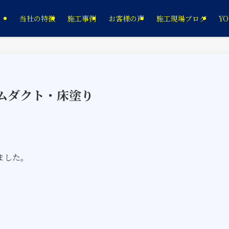
当社の特徴
施工事例
お客様の声
施工現場ブログ
YO
リムダクト・床塗り
ました。