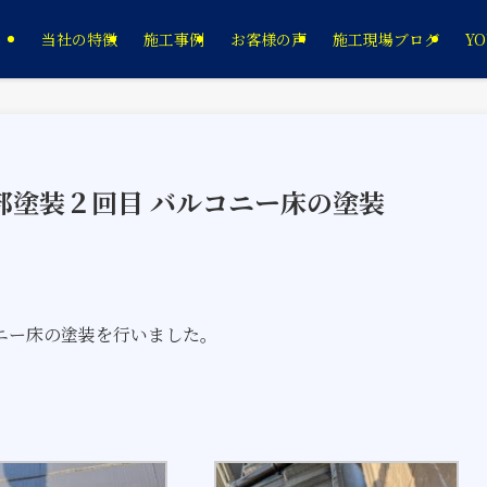
当社の特徴
施工事例
お客様の声
施工現場ブログ
YO
帯部塗装２回目 バルコニー床の塗装
ニー床の塗装を行いました。