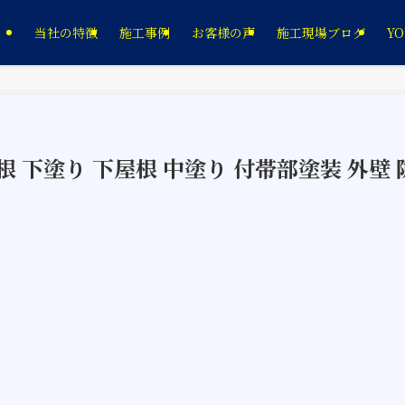
当社の特徴
施工事例
お客様の声
施工現場ブログ
YO
根 下塗り 下屋根 中塗り 付帯部塗装 外壁 