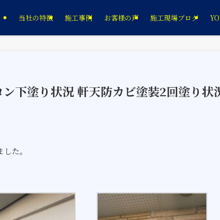
当社の特徴
施工事例
お客様の声
施工現場ブログ
YO
コン下塗り状況 軒天防カビ塗装2回塗り状
ました。