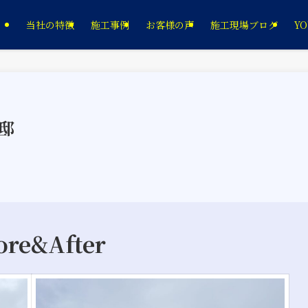
当社の特徴
施工事例
お客様の声
施工現場ブログ
YO
様邸
ore&After