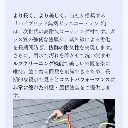
より長く、より美しく。
当社が推奨する
「ハイブリッド無機ガラスコーティング」
は、次世代の高耐久コーティング材です。ガ
ラス質の強靭な塗膜が、紫外線による劣化
を長期間防ぎ、
抜群の耐久性
を実現します。
さらに、雨水で汚れを浮かせて洗い流す
セ
ルフクリーニング機能
で美しい外観を楽に
維持。塗り替え回数を削減できるため、長
期的な視点で見ると
コストパフォーマンスに
非常に優れた
外壁・屋根塗装をご提供しま
す。