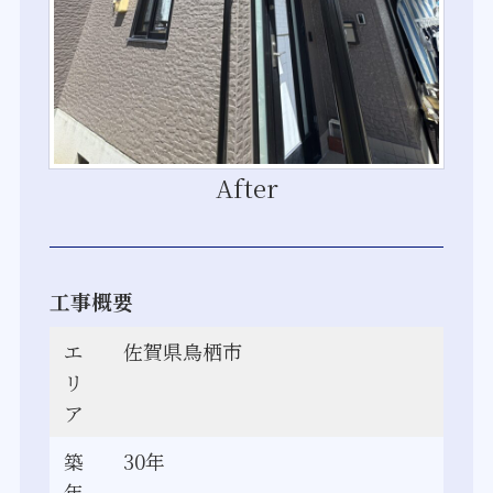
After
工事概要
エ
佐賀県鳥栖市
リ
ア
築
30年
年